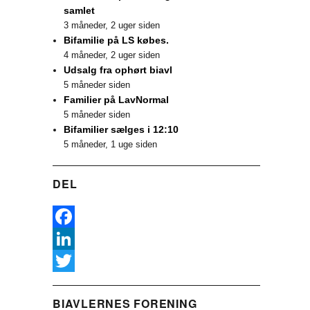
samlet
3 måneder, 2 uger siden
Bifamilie på LS købes.
4 måneder, 2 uger siden
Udsalg fra ophørt biavl
5 måneder siden
Familier på LavNormal
5 måneder siden
Bifamilier sælges i 12:10
5 måneder, 1 uge siden
DEL
F
a
L
c
i
T
BIAVLERNES FORENING
e
n
w