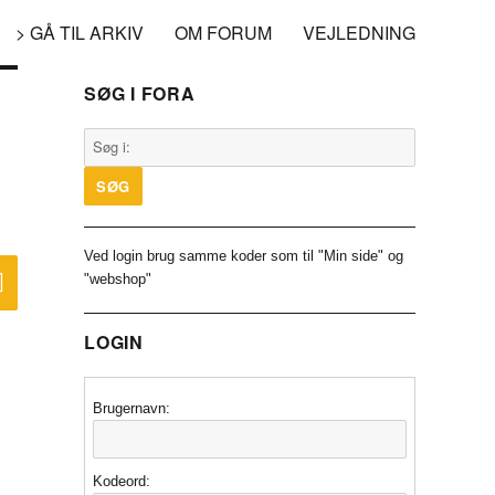
> GÅ TIL ARKIV
OM FORUM
VEJLEDNING
SØG I FORA
Ved login brug samme koder som til "Min side" og
SØG
"webshop"
LOGIN
Brugernavn:
Kodeord: