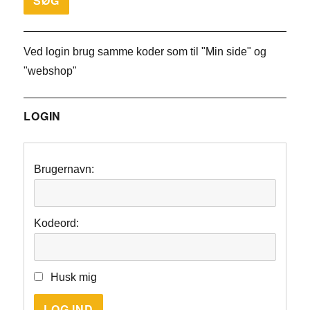
Ved login brug samme koder som til "Min side" og
"webshop"
LOGIN
Brugernavn:
Kodeord:
Husk mig
LOG IND