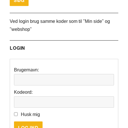
Ved login brug samme koder som til "Min side" og
"webshop"
LOGIN
Brugernavn:
Kodeord:
Husk mig
LOG IND