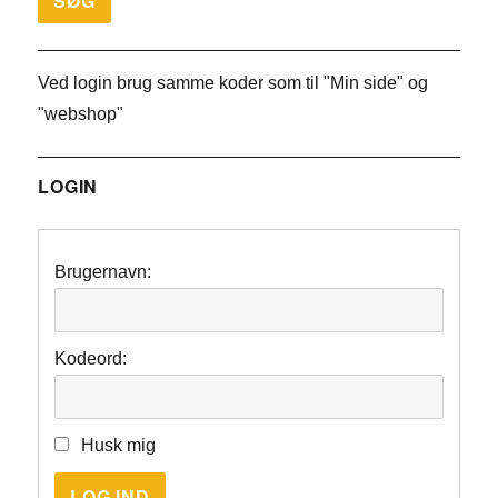
Ved login brug samme koder som til "Min side" og
"webshop"
LOGIN
Brugernavn:
Kodeord:
Husk mig
LOG IND