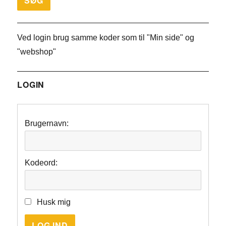
Ved login brug samme koder som til "Min side" og
"webshop"
LOGIN
Brugernavn:
Kodeord:
Husk mig
LOG IND