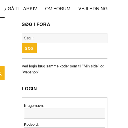
> GÅ TIL ARKIV
OM FORUM
VEJLEDNING
SØG I FORA
Ved login brug samme koder som til "Min side" og
SØG
"webshop"
LOGIN
Brugernavn:
Kodeord: