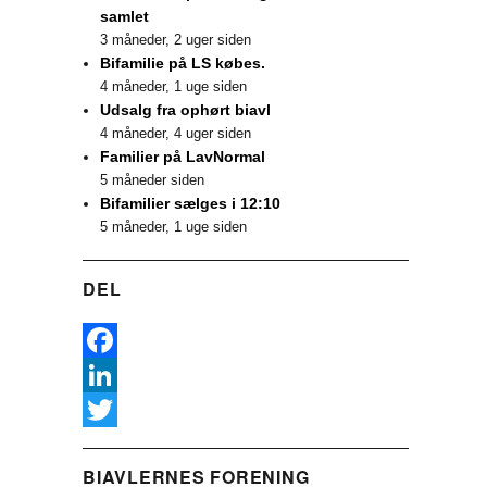
samlet
3 måneder, 2 uger siden
Bifamilie på LS købes.
4 måneder, 1 uge siden
Udsalg fra ophørt biavl
4 måneder, 4 uger siden
Familier på LavNormal
5 måneder siden
Bifamilier sælges i 12:10
5 måneder, 1 uge siden
DEL
F
a
L
c
i
T
BIAVLERNES FORENING
e
n
w