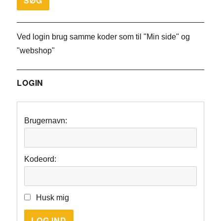
Ved login brug samme koder som til "Min side" og
"webshop"
LOGIN
Brugernavn:
Kodeord:
Husk mig
LOG IND