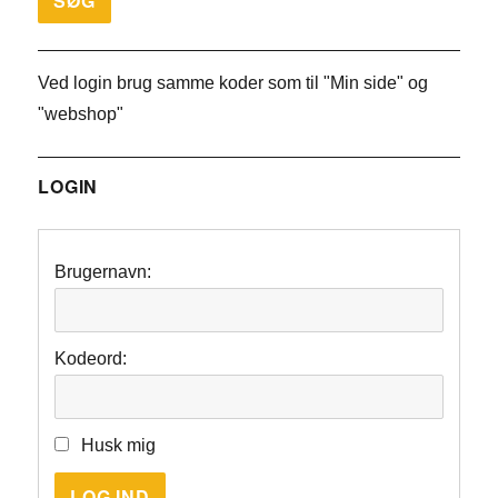
Ved login brug samme koder som til "Min side" og
"webshop"
LOGIN
Brugernavn:
Kodeord:
Husk mig
LOG IND