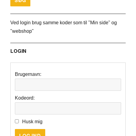
Ved login brug samme koder som til "Min side" og
"webshop"
LOGIN
Brugernavn:
Kodeord:
Husk mig
LOG IND