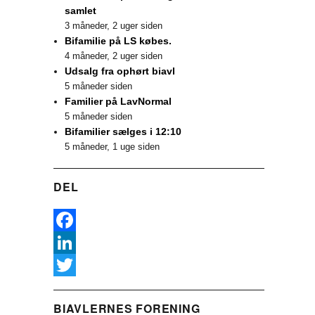
samlet
3 måneder, 2 uger siden
Bifamilie på LS købes.
4 måneder, 2 uger siden
Udsalg fra ophørt biavl
5 måneder siden
Familier på LavNormal
5 måneder siden
Bifamilier sælges i 12:10
5 måneder, 1 uge siden
DEL
F
a
L
c
i
T
BIAVLERNES FORENING
e
n
w