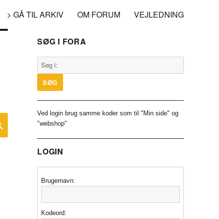
> GÅ TIL ARKIV
OM FORUM
VEJLEDNING
SØG I FORA
Ved login brug samme koder som til "Min side" og
SØG
"webshop"
LOGIN
Brugernavn:
Kodeord: