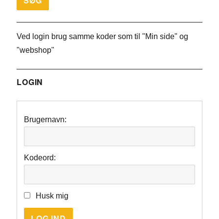
Ved login brug samme koder som til "Min side" og
"webshop"
LOGIN
Brugernavn:
Kodeord:
Husk mig
LOG IND