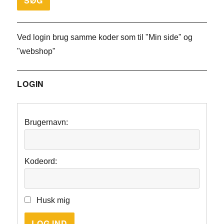
Ved login brug samme koder som til "Min side" og
"webshop"
LOGIN
Brugernavn:
Kodeord:
Husk mig
LOG IND