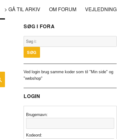
> GÅ TIL ARKIV
OM FORUM
VEJLEDNING
SØG I FORA
Ved login brug samme koder som til "Min side" og
SØG
"webshop"
LOGIN
Brugernavn:
Kodeord: