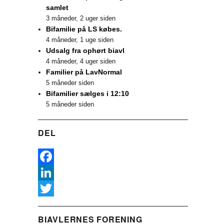
samlet
3 måneder, 2 uger siden
Bifamilie på LS købes.
4 måneder, 1 uge siden
Udsalg fra ophørt biavl
4 måneder, 4 uger siden
Familier på LavNormal
5 måneder siden
Bifamilier sælges i 12:10
5 måneder siden
DEL
F
a
L
c
i
T
BIAVLERNES FORENING
e
n
w