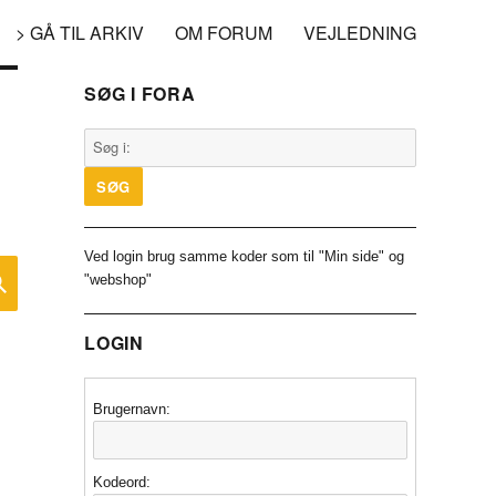
> GÅ TIL ARKIV
OM FORUM
VEJLEDNING
SØG I FORA
Ved login brug samme koder som til "Min side" og
SØG
"webshop"
LOGIN
Brugernavn:
Kodeord: