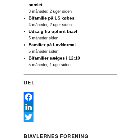
samlet
3 måneder, 2 uger siden
Bifamilie på LS købes.
4 måneder, 2 uger siden
Udsalg fra ophørt biavl
5 måneder siden
Familier på LavNormal
5 måneder siden
Bifamilier sælges i 12:10
5 måneder, 1 uge siden
DEL
F
a
L
c
i
T
BIAVLERNES FORENING
e
n
w