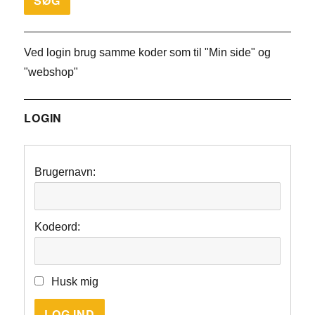
Ved login brug samme koder som til "Min side" og
"webshop"
LOGIN
Brugernavn:
Kodeord:
Husk mig
LOG IND