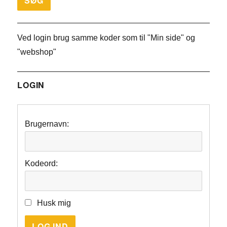
Ved login brug samme koder som til "Min side" og
"webshop"
LOGIN
Brugernavn:
Kodeord:
Husk mig
LOG IND