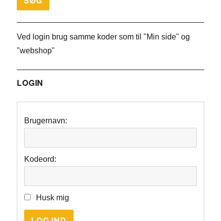
Ved login brug samme koder som til "Min side" og
"webshop"
LOGIN
Brugernavn:
Kodeord:
Husk mig
LOG IND