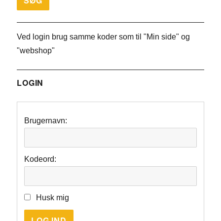
Ved login brug samme koder som til "Min side" og
"webshop"
LOGIN
Brugernavn:
Kodeord:
Husk mig
LOG IND