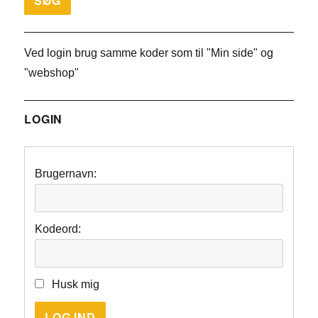
Ved login brug samme koder som til "Min side" og
"webshop"
LOGIN
Brugernavn:
Kodeord:
Husk mig
LOG IND