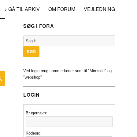
> GÅ TIL ARKIV
OM FORUM
VEJLEDNING
SØG I FORA
Ved login brug samme koder som til "Min side" og
SØG
"webshop"
LOGIN
Brugernavn:
Kodeord: