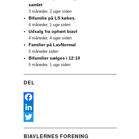
samlet
3 måneder, 2 uger siden
Bifamilie på LS købes.
4 måneder, 1 uge siden
Udsalg fra ophørt biavl
4 måneder, 4 uger siden
Familier på LavNormal
5 måneder siden
Bifamilier sælges i 12:10
5 måneder, 1 uge siden
DEL
F
a
L
c
i
T
BIAVLERNES FORENING
e
n
w