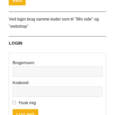
Ved login brug samme koder som til "Min side" og
"webshop"
LOGIN
Brugernavn:
Kodeord:
Husk mig
LOG IND