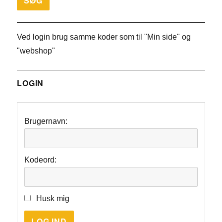
Ved login brug samme koder som til "Min side" og
"webshop"
LOGIN
Brugernavn:
Kodeord:
Husk mig
LOG IND