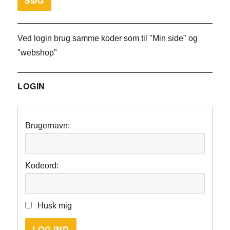
Ved login brug samme koder som til "Min side" og
"webshop"
LOGIN
Brugernavn:
Kodeord:
Husk mig
LOG IND