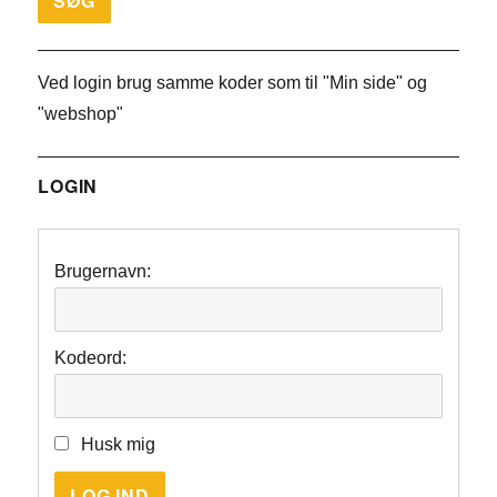
Ved login brug samme koder som til "Min side" og
"webshop"
LOGIN
Brugernavn:
Kodeord:
Husk mig
LOG IND