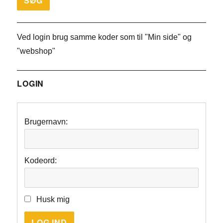
Ved login brug samme koder som til "Min side" og
"webshop"
LOGIN
Brugernavn:
Kodeord:
Husk mig
LOG IND