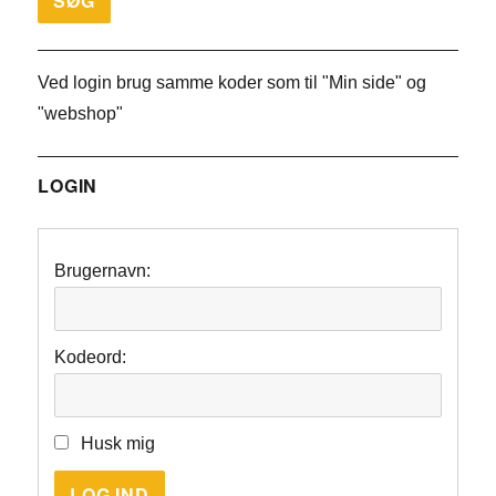
Ved login brug samme koder som til "Min side" og
"webshop"
LOGIN
Brugernavn:
Kodeord:
Husk mig
LOG IND