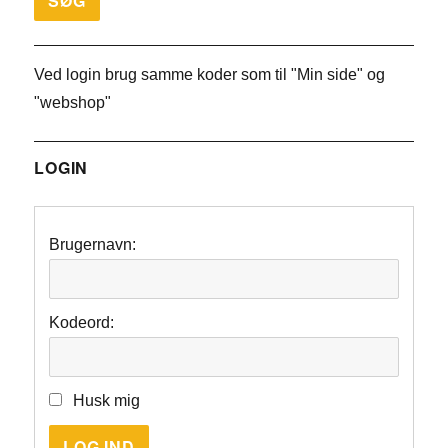
Ved login brug samme koder som til "Min side" og
"webshop"
LOGIN
Brugernavn:
Kodeord:
Husk mig
LOG IND