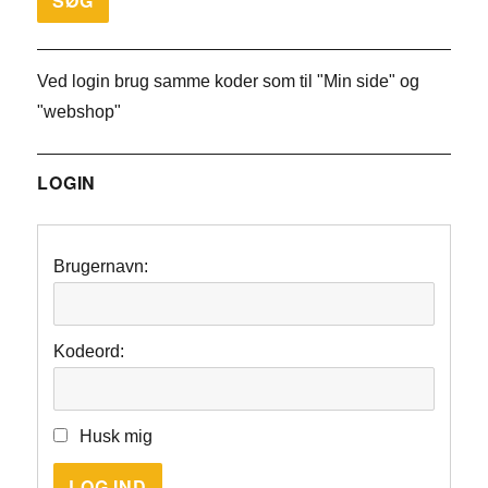
Ved login brug samme koder som til "Min side" og
"webshop"
LOGIN
Brugernavn:
Kodeord:
Husk mig
LOG IND