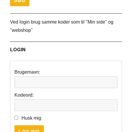
Ved login brug samme koder som til "Min side" og
"webshop"
LOGIN
Brugernavn:
Kodeord:
Husk mig
LOG IND