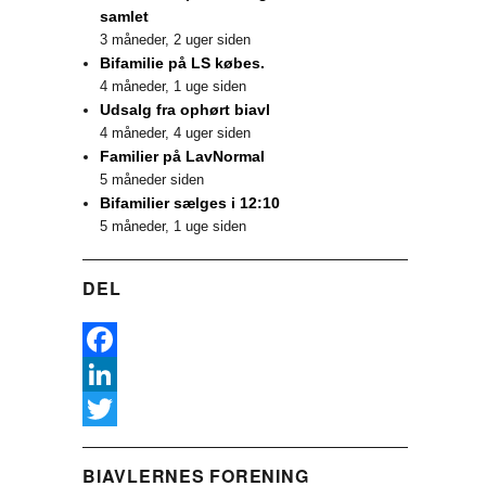
samlet
3 måneder, 2 uger siden
Bifamilie på LS købes.
4 måneder, 1 uge siden
Udsalg fra ophørt biavl
4 måneder, 4 uger siden
Familier på LavNormal
5 måneder siden
Bifamilier sælges i 12:10
5 måneder, 1 uge siden
DEL
F
a
L
c
i
T
BIAVLERNES FORENING
e
n
w