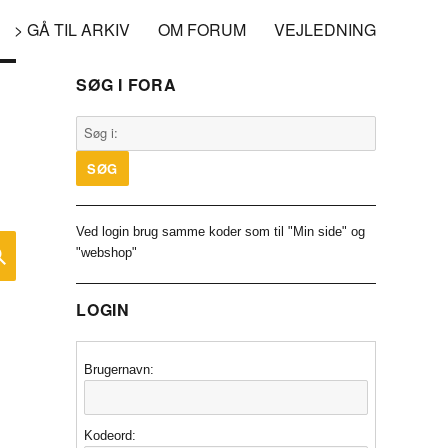
> GÅ TIL ARKIV
OM FORUM
VEJLEDNING
SØG I FORA
Ved login brug samme koder som til "Min side" og
SØG
"webshop"
LOGIN
Brugernavn:
Kodeord: