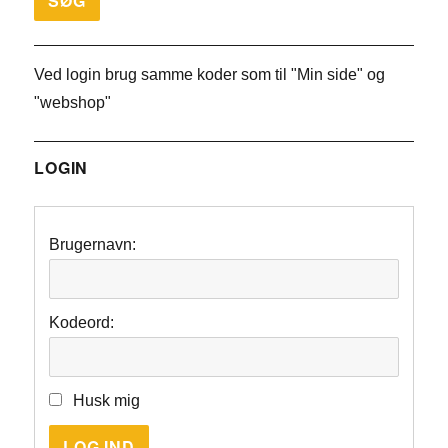
Ved login brug samme koder som til "Min side" og
"webshop"
LOGIN
Brugernavn:
Kodeord:
Husk mig
LOG IND