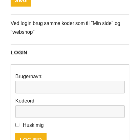
Ved login brug samme koder som til "Min side" og
"webshop"
LOGIN
Brugernavn:
Kodeord:
Husk mig
LOG IND