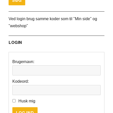
Ved login brug samme koder som til "Min side" og
"webshop"
LOGIN
Brugernavn:
Kodeord:
Husk mig
LOG IND