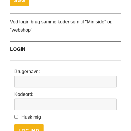
Ved login brug samme koder som til "Min side" og
"webshop"
LOGIN
Brugernavn:
Kodeord:
Husk mig
LOG IND