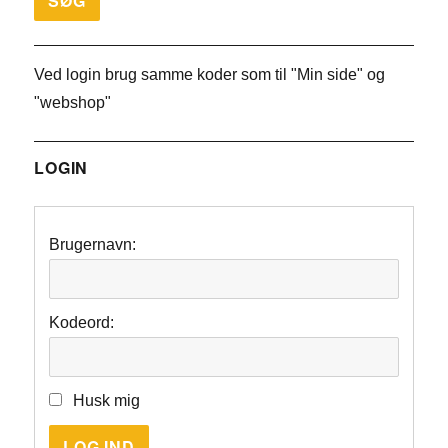
Ved login brug samme koder som til "Min side" og
"webshop"
LOGIN
Brugernavn:
Kodeord:
Husk mig
LOG IND