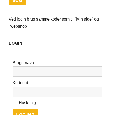
Ved login brug samme koder som til "Min side" og
"webshop"
LOGIN
Brugernavn:
Kodeord:
Husk mig
LOG IND