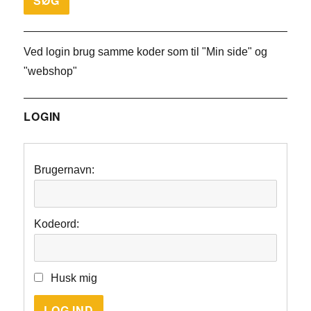
Ved login brug samme koder som til "Min side" og
"webshop"
LOGIN
Brugernavn:
Kodeord:
Husk mig
LOG IND