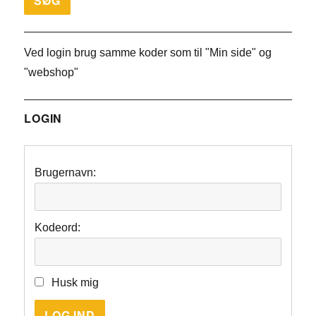
Ved login brug samme koder som til "Min side" og
"webshop"
LOGIN
Brugernavn:
Kodeord:
Husk mig
LOG IND