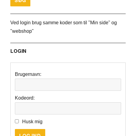
Ved login brug samme koder som til "Min side" og
"webshop"
LOGIN
Brugernavn:
Kodeord:
Husk mig
LOG IND