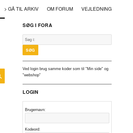
> GÅ TIL ARKIV
OM FORUM
VEJLEDNING
SØG I FORA
Ved login brug samme koder som til "Min side" og
SØG
"webshop"
LOGIN
Brugernavn:
Kodeord: