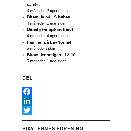
samlet
3 måneder, 2 uger siden
Bifamilie på LS købes.
4 måneder, 1 uge siden
Udsalg fra ophørt biavl
4 måneder, 4 uger siden
Familier på LavNormal
5 måneder siden
Bifamilier sælges i 12:10
5 måneder, 1 uge siden
DEL
F
a
L
c
i
T
BIAVLERNES FORENING
e
n
w