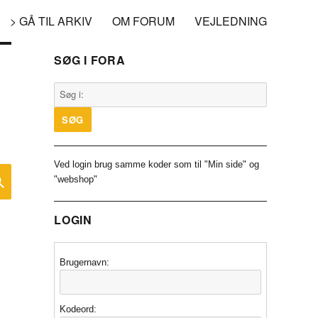
> GÅ TIL ARKIV
OM FORUM
VEJLEDNING
SØG I FORA
Ved login brug samme koder som til "Min side" og
SØG
"webshop"
LOGIN
Brugernavn:
Kodeord: