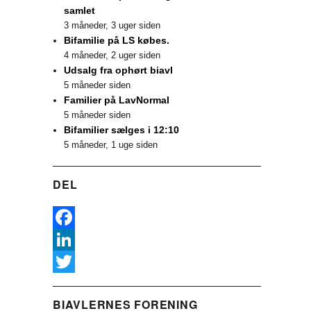
samlet
3 måneder, 3 uger siden
Bifamilie på LS købes.
4 måneder, 2 uger siden
Udsalg fra ophørt biavl
5 måneder siden
Familier på LavNormal
5 måneder siden
Bifamilier sælges i 12:10
5 måneder, 1 uge siden
DEL
F
a
L
c
i
T
BIAVLERNES FORENING
e
n
w