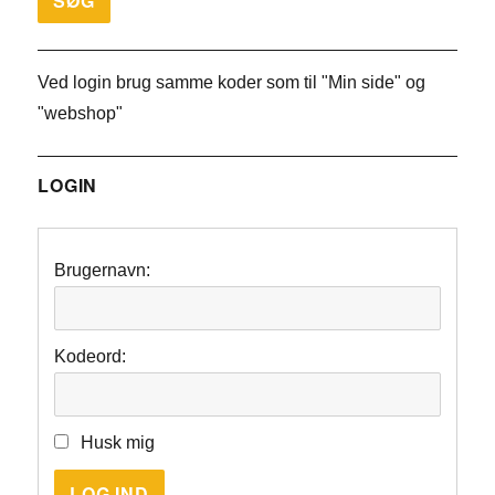
Ved login brug samme koder som til "Min side" og
"webshop"
LOGIN
Brugernavn:
Kodeord:
Husk mig
LOG IND