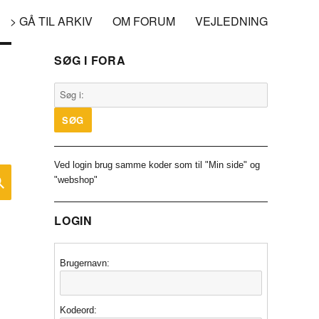
> GÅ TIL ARKIV
OM FORUM
VEJLEDNING
SØG I FORA
Ved login brug samme koder som til "Min side" og
SØG
"webshop"
LOGIN
Brugernavn:
Kodeord: