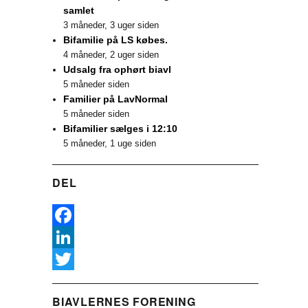
samlet
3 måneder, 3 uger siden
Bifamilie på LS købes.
4 måneder, 2 uger siden
Udsalg fra ophørt biavl
5 måneder siden
Familier på LavNormal
5 måneder siden
Bifamilier sælges i 12:10
5 måneder, 1 uge siden
DEL
F
a
L
c
i
T
BIAVLERNES FORENING
e
n
w