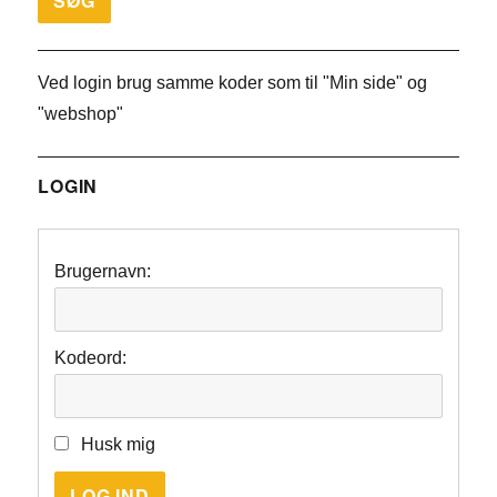
Ved login brug samme koder som til "Min side" og
"webshop"
LOGIN
Brugernavn:
Kodeord:
Husk mig
LOG IND