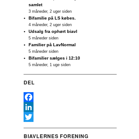
samlet
3 måneder, 2 uger siden
Bifamilie på LS købes.
4 måneder, 2 uger siden
Udsalg fra ophørt biavl
5 måneder siden
Familier på LavNormal
5 måneder siden
Bifamilier sælges i 12:10
5 måneder, 1 uge siden
DEL
F
a
L
c
i
T
BIAVLERNES FORENING
e
n
w