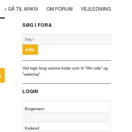
> GÅ TIL ARKIV
OM FORUM
VEJLEDNING
SØG I FORA
Ved login brug samme koder som til "Min side" og
SØG
"webshop"
LOGIN
Brugernavn:
Kodeord: