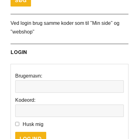
Ved login brug samme koder som til "Min side" og
"webshop"
LOGIN
Brugernavn:
Kodeord:
Husk mig
LOG IND