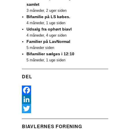
samlet
3 måneder, 2 uger siden
Bifamilie på LS købes.
4 måneder, 1 uge siden
Udsalg fra ophørt biavl
4 måneder, 4 uger siden
Familier på LavNormal
5 måneder siden
Bifamilier sælges i 12:10
5 måneder, 1 uge siden
DEL
F
a
L
c
i
T
BIAVLERNES FORENING
e
n
w