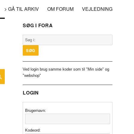
> GÅ TIL ARKIV
OM FORUM
VEJLEDNING
SØG I FORA
Ved login brug samme koder som til "Min side" og
SØG
"webshop"
LOGIN
Brugernavn:
Kodeord: