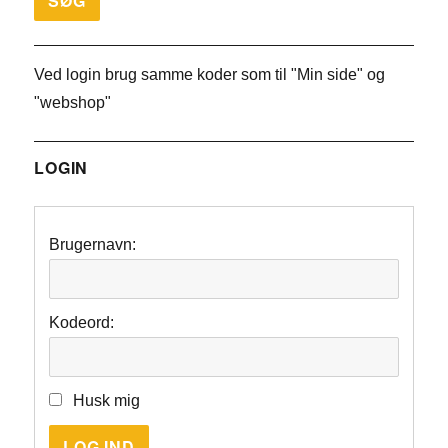
Ved login brug samme koder som til "Min side" og
"webshop"
LOGIN
Brugernavn:
Kodeord:
Husk mig
LOG IND