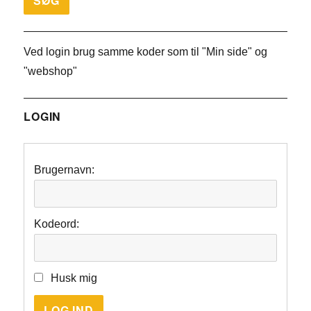
Ved login brug samme koder som til "Min side" og
"webshop"
LOGIN
Brugernavn:
Kodeord:
Husk mig
LOG IND