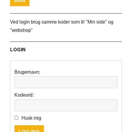
Ved login brug samme koder som til "Min side" og
"webshop"
LOGIN
Brugernavn:
Kodeord:
Husk mig
LOG IND